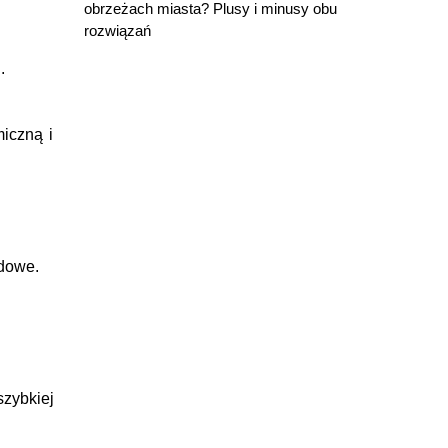
.
obrzeżach miasta? Plusy i minusy obu
rozwiązań
.
iczną i
odowe.
zybkiej