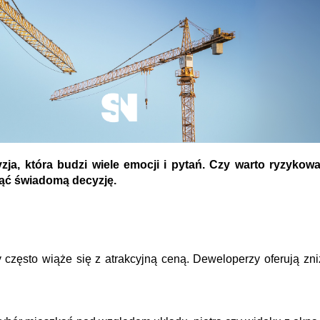
ja, która budzi wiele emocji i pytań. Czy warto ryzykow
jąć świadomą decyzję.
zęsto wiąże się z atrakcyjną ceną. Deweloperzy oferują zniż