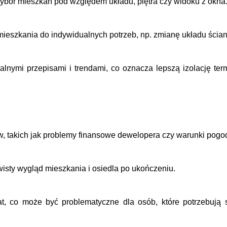
ybór mieszkań pod względem układu, piętra czy widoku z okna
ieszkania do indywidualnych potrzeb, np. zmianę układu ścian
nymi przepisami i trendami, co oznacza lepszą izolację term
, takich jak problemy finansowe dewelopera czy warunki pog
wisty wygląd mieszkania i osiedla po ukończeniu.
t, co może być problematyczne dla osób, które potrzebują s