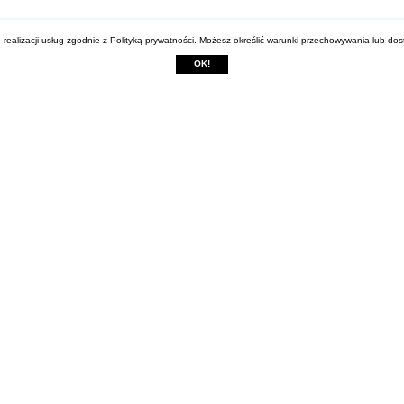
 realizacji usług zgodnie z
Polityką prywatności
. Możesz określić warunki przechowywania lub dos
OK!
Wypełnij formularz kontaktowy, 
my zadzwonimy do Ciebie tak
szybko, jak to będzie możliwe. D
usłyszenia!