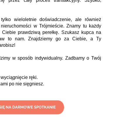
ię przez cały proces transakcyjny. Szybko,
ylko wieloletnie doświadczenie, ale również
 nieruchomości w Trójmieście. Znamy tu każdy
 Ciebie prawdziwą perełkę. Szukasz kupca na
aw to nam. Znajdziemy go za Ciebie, a Ty
arobisz!
dzimy w sposób indywidualny. Zadbamy o Twój
wyciągnięcie ręki.
nami po nie sięgniesz.