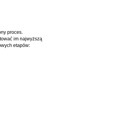
ony proces.
ntować im najwyższą
wowych etapów: