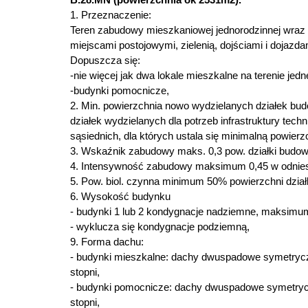
1. Przeznaczenie:
Teren zabudowy mieszkaniowej jednorodzinnej wraz 
miejscami postojowymi, zielenią, dojściami i dojazdami
Dopuszcza się:
-nie więcej jak dwa lokale mieszkalne na terenie jedne
-budynki pomocnicze,
2. Min. powierzchnia nowo wydzielanych działek bud
działek wydzielanych dla potrzeb infrastruktury tec
sąsiednich, dla których ustala się minimalną powierz
3. Wskaźnik zabudowy maks. 0,3 pow. działki budowla
4. Intensywność zabudowy maksimum 0,45 w odniesien
5. Pow. biol. czynna minimum 50% powierzchni działk
6. Wysokość budynku
- budynki 1 lub 2 kondygnacje nadziemne, maksim
- wyklucza się kondygnacje podziemną,
9. Forma dachu:
- budynki mieszkalne: dachy dwuspadowe symetryczn
stopni,
- budynki pomocnicze: dachy dwuspadowe symetryczn
stopni,