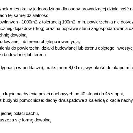
ynek mieszkalny jednorodzinny dla osoby prowadzącej działalność 
ach tej samej działalności
owlanych - 1000m2 z tolerancją 100m2, min. powierzchnia nie dotyc
hnicznej, dojazdów (dróg) oraz na poprawę stanu zagospodarowania dz
chnię dowolną;
dowlanej lub terenu objętego inwestycją,
iu do powierzchni działki budowlanej lub terenu objętego inwestyc
i budowlanej lub terenu
kondygnacja w poddaszu), maksimum 9,00 m , wysokość do okapu mi
o kącie nachylenia połaci dachowych od 40 stopni do 45 stopni,
raz budynki pomocnicze: dachy dwuspadowe z kalenicą o kącie nachy
ednej połaci dachu,
puszcza się formę dowolną,