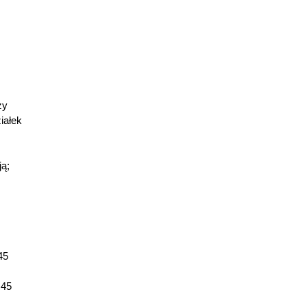
zy
iałek
ją;
45
 45