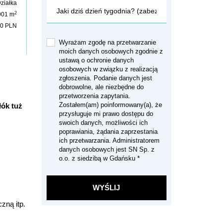
ziałka
2
901 m
00 PLN
Wyrażam zgodę na przetwarzanie
moich danych osobowych zgodnie z
ustawą o ochronie danych
osobowych w związku z realizacją
zgłoszenia. Podanie danych jest
dobrowolne, ale niezbędne do
przetworzenia zapytania.
Zostałem(am) poinformowany(a), że
łók tuż
przysługuje mi prawo dostępu do
swoich danych, możliwości ich
poprawiania, żądania zaprzestania
ich przetwarzania. Administratorem
danych osobowych jest SN Sp. z
o.o. z siedzibą w Gdańsku *
zną itp.