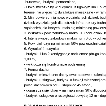
-hurtownie, -budynki pomocnicze,
-1 lokal mieszkalny w budynku usługowym lub 1 bud
terenie, nie więcej niż dwa lokale mieszkalne - w ram
2. Min. powierzchnia nowo wydzielanych działek bud
działek wydzielanych dla potrzeb infrastruktury tec
sąsiednich, dla których ustala się minimalną powierz
3. Wskaźnik pow. zabudowy maks. 0,3 pow. działki bu
4. Intensywność zabudowy maksimum 0,60 w odniesien
5. Pow. biol. czynna minimum 50% powierzchni działk
6. Wysokość budynku
- budynki 1 lub 2 kondygnacje nadziemne (druga 
3,00 m,
- wyklucza się kondygnacje podziemną
7. Forma dachu:
- budynki mieszkalne: dachy dwuspadowe z kalenicą 
- budynku usługowe, budynki o funkcji mieszanej o
połaci dachowych od 35 stopni do 45 stopni,
- dopuszcza się lukarny na maksimum 30% długości j
- budynki usługowe o rozpiętości powyżej 12 m - do
B.28.MN (powierzchnia ok 2531m2).