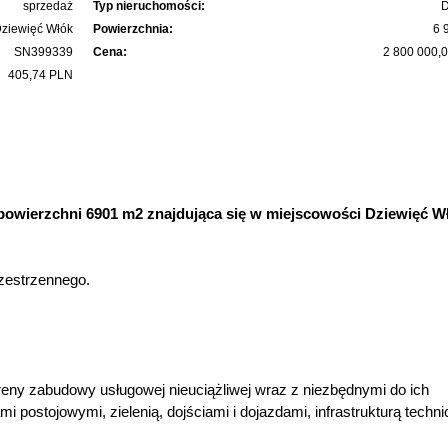
sprzedaż
Typ nieruchomości:
D
ziewięć Włók
Powierzchnia:
6 
SN399339
Cena:
2 800 000,
405,74 PLN
powierzchni 6901 m2 znajdująca się w miejscowości Dziewięć W
zestrzennego.
reny zabudowy usługowej nieuciążliwej wraz z niezbędnymi do ich
postojowymi, zielenią, dojściami i dojazdami, infrastrukturą technic