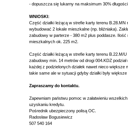
- dopuszcza się lukarny na maksimum 30% długości j
WNIOSKI:
Część działki leżącą w strefie karty terenu B.28.MN
wybudować 2 lokale mieszkalne (np. bliźniaka). Zakł
zabudowy w parterze - 380 m2 plus poddasze. Ilość m
mieszkalnych ok. 225 m2.
Część działki leżącą w strefie karty terenu B.22.M/U
zabudowy min. 14 metrów od drogi 004.KDZ podział
każdej z podzielonych działek nawet nieco większe 
takie same ale w sytuacji gdyby działki były większe
Zapraszamy do kontaktu.
Zapewniam państwu pomoc w załatwieniu wszelkich 
uzyskaniu kredytu.
Pośrednik ubezpieczony polisą OC.
Radosław Bogusiewicz
507 540 164