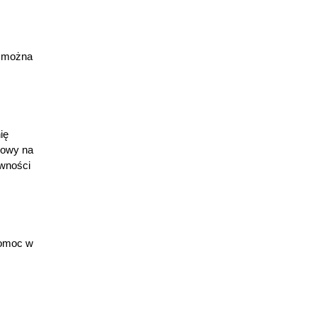
h można
ię
dowy na
ywności
pomoc w