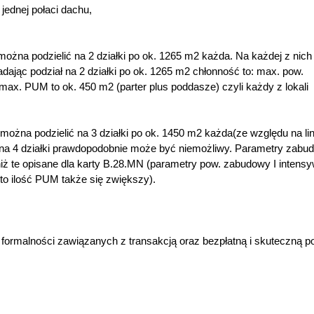
ednej połaci dachu,
 można podzielić na 2 działki po ok. 1265 m2 każda. Na każdej z nic
adając podział na 2 działki po ok. 1265 m2 chłonność to: max. pow.
ax. PUM to ok. 450 m2 (parter plus poddasze) czyli każdy z lokali
 można podzielić na 3 działki po ok. 1450 m2 każda(ze względu na lin
 na 4 działki prawdopodobnie może być niemożliwy. Parametry zabu
niż te opisane dla karty B.28.MN (parametry pow. zabudowy I intens
 to ilość PUM także się zwiększy).
formalności zawiązanych z transakcją oraz bezpłatną i skuteczną 