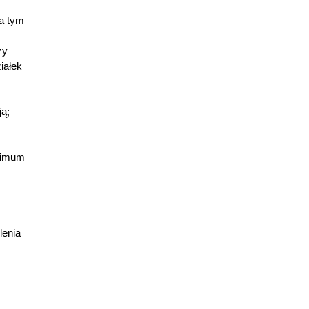
na tym
zy
iałek
ją;
nimum
lenia