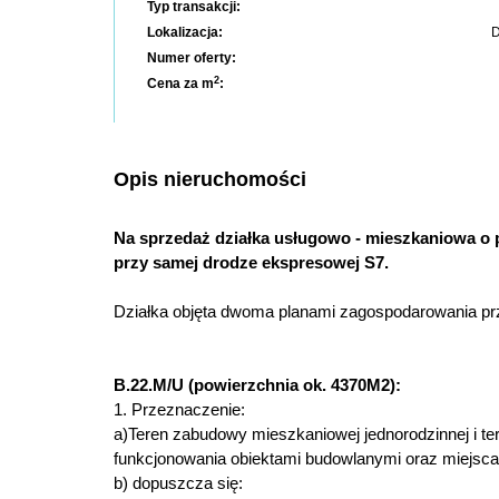
Typ transakcji:
Lokalizacja:
D
Numer oferty:
2
Cena za m
:
Opis nieruchomości
Na sprzedaż działka usługowo - mieszkaniowa o 
przy samej drodze ekspresowej S7.
Działka objęta dwoma planami zagospodarowania pr
B.22.M/U (powierzchnia ok. 4370M2):
1. Przeznaczenie:
a)Teren zabudowy mieszkaniowej jednorodzinnej i te
funkcjonowania obiektami budowlanymi oraz miejscami 
b) dopuszcza się: