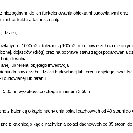
z niezbędnymi do ich funkcjonowania obiektami budowlanymi oraz
, infrastrukturą techniczną itp.;
j działki,
owlanych - 1000m2 z tolerancją 100m2, min. powierzchnia nie dotyc
hnicznej, dojazdów (dróg) oraz na poprawę stanu zagospodarowania dz
chnię dowolną;
nej lub terenu objętego inwestycją,
iu do powierzchni działki budowlanej lub terenu objętego inwestyc
i budowlanej lub terenu
um 9,00 m, wysokość do okapu minimum 3,50 m,
e z kalenicą o kącie nachylenia połaci dachowych od 40 stopni do 
e z kalenicą o kącie nachylenia połaci dachowych od 35 stopni do