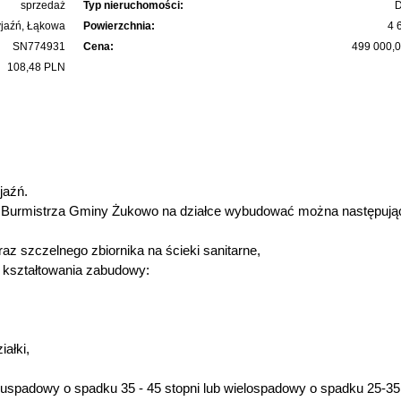
sprzedaż
Typ nieruchomości:
D
yjaźń, Łąkowa
Powierzchnia:
4 
SN774931
Cena:
499 000,
108,48 PLN
jaźń.
Burmistrza Gminy Żukowo na działce wybudować można następują
z szczelnego zbiornika na ścieki sanitarne,
 kształtowania zabudowy:
iałki,
wuspadowy o spadku 35 - 45 stopni lub wielospadowy o spadku 25-35 