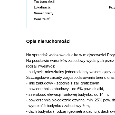
Typ transakcji:
Lokalizacja:
Prz
Numer oferty:
2
Cena za m
:
Opis nieruchomości
Na sprzedaż widokowa działka w miejscowości Przy
Na podstawie warunków zabudowy wydanych przez 
rodzaj inwestycji:
- budynek mieszkalny jednorodzinny wolnostojący ora
Szczegółowe zasady zagospodarowania terenu oraz
- linie zabudowy - zgodnie z zał. graficznym,
- powierzchnia zabudowy - do 6% pow. działki,
- szerokość elewacji frontowej budynku: do 14 m,
- powierzchnia biologicznie czynna: min. 25% pow. dz
- wysokość budynku / zabudowy 9 m,
- dach budynku ( rodzaj i geometria dachu ): dach d