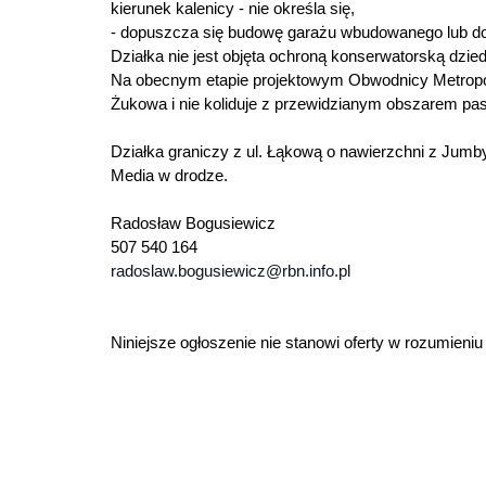
kierunek kalenicy - nie określa się,
- dopuszcza się budowę garażu wbudowanego lub d
Działka nie jest objęta ochroną konserwatorską dzie
Na obecnym etapie projektowym Obwodnicy Metropoli
Żukowa i nie koliduje z przewidzianym obszarem pa
Działka graniczy z ul. Łąkową o nawierzchni z Ju
Media w drodze.
Radosław Bogusiewicz
507 540 164
radoslaw.bogusiewicz@rbn.info.pl
Niniejsze ogłoszenie nie stanowi oferty w rozumieni