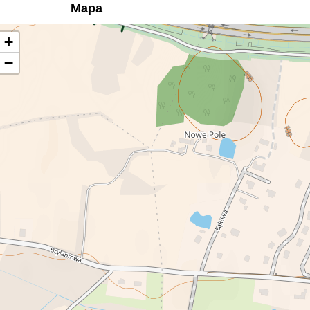
Mapa
+
−