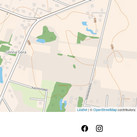
Leaflet
| ©
OpenStreetMap
contributors