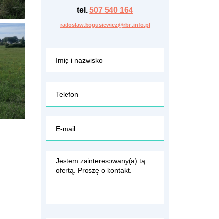
tel.
507 540 164
radoslaw.bogusiewicz@rbn.info.pl