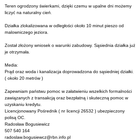
Teren ogrodzony świerkami, dzięki czemu w upalne dni możemy
liczyć na naturalny cień.
Działka zlokalizowana w odległości około 10 minut pieszo od
malowniczego jeziora.
Został złożony wniosek o warunki zabudowy. Sąsiednia działka już
je otrzymała.
Media:
Prąd oraz woda i kanalizacja doprowadzona do sąsiedniej działki.
( około 20 metrów )
Zapewniam państwu pomoc w załatwieniu wszelkich formalności
zawiązanych z transakcją oraz bezpłatną i skuteczną pomoc w
uzyskaniu kredytu.
Licencjonowany Pośrednik ( nr licencji 26532 ) ubezpieczony
polisą OC.
Radosław Bogusiewicz
507 540 164
radoslaw.bogusiewcz@rbn.info.pl